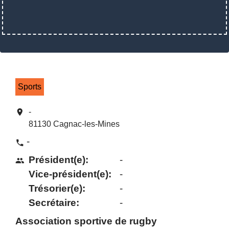
Sports
location_on
-
81130 Cagnac-les-Mines
-
phone
Président(e):
-
people
Vice-président(e):
-
Trésorier(e):
-
Secrétaire:
-
Association sportive de rugby