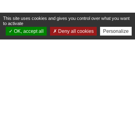
This site uses cookies and gives you control over what you want
to activate
Contacts
OK, accept all
Deny all cookies
Personalize
Commune de Cagnac-les-Mines
Place du 8 Mai 1945
81130 Cagnac-les-Mines - FRANCE
Liens
Communauté de Communes Carmausin Ségala
Mentions légales
-
Politique de confidentialité
-
Accessibilité
-
Plan du site
-